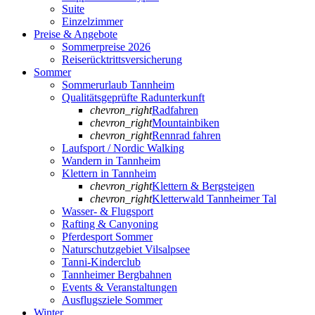
Suite
Einzelzimmer
Preise & Angebote
Sommerpreise 2026
Reiserücktrittsversicherung
Sommer
Sommerurlaub Tannheim
Qualitätsgeprüfte Radunterkunft
chevron_right
Radfahren
chevron_right
Mountainbiken
chevron_right
Rennrad fahren
Laufsport / Nordic Walking
Wandern in Tannheim
Klettern in Tannheim
chevron_right
Klettern & Bergsteigen
chevron_right
Kletterwald Tannheimer Tal
Wasser- & Flugsport
Rafting & Canyoning
Pferdesport Sommer
Naturschutzgebiet Vilsalpsee
Tanni-Kinderclub
Tannheimer Bergbahnen
Events & Veranstaltungen
Ausflugsziele Sommer
Winter