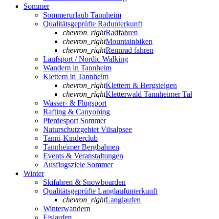
Sommer
Sommerurlaub Tannheim
Qualitätsgeprüfte Radunterkunft
chevron_right
Radfahren
chevron_right
Mountainbiken
chevron_right
Rennrad fahren
Laufsport / Nordic Walking
Wandern in Tannheim
Klettern in Tannheim
chevron_right
Klettern & Bergsteigen
chevron_right
Kletterwald Tannheimer Tal
Wasser- & Flugsport
Rafting & Canyoning
Pferdesport Sommer
Naturschutzgebiet Vilsalpsee
Tanni-Kinderclub
Tannheimer Bergbahnen
Events & Veranstaltungen
Ausflugsziele Sommer
Winter
Skifahren & Snowboarden
Qualitätsgeprüfte Langlaufunterkunft
chevron_right
Langlaufen
Winterwandern
Eislaufen