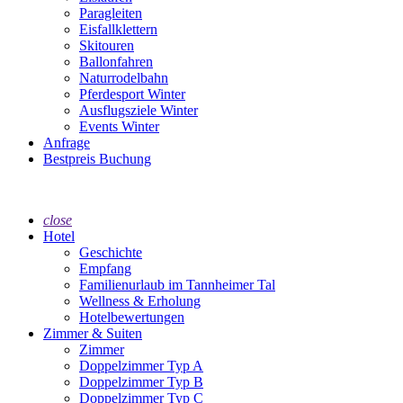
Paragleiten
Eisfallklettern
Skitouren
Ballonfahren
Naturrodelbahn
Pferdesport Winter
Ausflugsziele Winter
Events Winter
Anfrage
Bestpreis Buchung
close
Hotel
Geschichte
Empfang
Familienurlaub im Tannheimer Tal
Wellness & Erholung
Hotelbewertungen
Zimmer & Suiten
Zimmer
Doppelzimmer Typ A
Doppelzimmer Typ B
Doppelzimmer Typ C