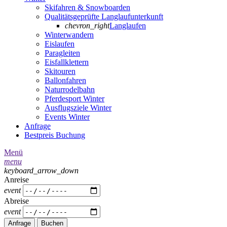
Skifahren & Snowboarden
Qualitätsgeprüfte Langlaufunterkunft
chevron_right
Langlaufen
Winterwandern
Eislaufen
Paragleiten
Eisfallklettern
Skitouren
Ballonfahren
Naturrodelbahn
Pferdesport Winter
Ausflugsziele Winter
Events Winter
Anfrage
Bestpreis Buchung
Menü
menu
keyboard_arrow_down
Anreise
event
Abreise
event
Anfrage
Buchen