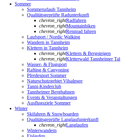
Sommer
Sommerurlaub Tannheim
Qualitätsgeprüfte Radunterkunft
chevron_right
Radfahren
chevron_right
Mountainbiken
chevron_right
Rennrad fahren
Laufsport / Nordic Walking
Wandern in Tannheim
Klettern in Tannheim
chevron_right
Klettern & Bergsteigen
chevron_right
Kletterwald Tannheimer Tal
Wasser- & Flugsport
Rafting & Canyoning
Pferdesport Sommer
Naturschutzgebiet Vilsalpsee
Tanni-Kinderclub
Tannheimer Bergbahnen
Events & Veranstaltungen
Ausflugsziele Sommer
Winter
Skifahren & Snowboarden
Qualitätsgeprüfte Langlaufunterkunft
chevron_right
Langlaufen
Winterwandern
Eislaufen