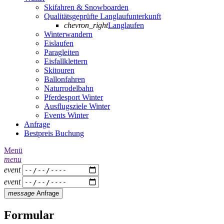
Skifahren & Snowboarden
Qualitätsgeprüfte Langlaufunterkunft
chevron_right
Langlaufen
Winterwandern
Eislaufen
Paragleiten
Eisfallklettern
Skitouren
Ballonfahren
Naturrodelbahn
Pferdesport Winter
Ausflugsziele Winter
Events Winter
Anfrage
Bestpreis Buchung
Menü
menu
event
event
message
Anfrage
Formular