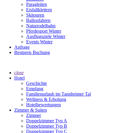
Paragleiten
Eisfallklettern
Skitouren
Ballonfahren
Naturrodelbahn
Pferdesport Winter
Ausflugsziele Winter
Events Winter
Anfrage
Bestpreis Buchung
close
Hotel
Geschichte
Empfang
Familienurlaub im Tannheimer Tal
Wellness & Erholung
Hotelbewertungen
Zimmer & Suiten
Zimmer
Doppelzimmer Typ A
Doppelzimmer Typ B
Doppelzimmer Typ C