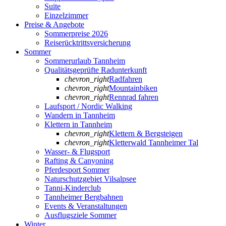
Suite
Einzelzimmer
Preise & Angebote
Sommerpreise 2026
Reiserücktrittsversicherung
Sommer
Sommerurlaub Tannheim
Qualitätsgeprüfte Radunterkunft
chevron_right
Radfahren
chevron_right
Mountainbiken
chevron_right
Rennrad fahren
Laufsport / Nordic Walking
Wandern in Tannheim
Klettern in Tannheim
chevron_right
Klettern & Bergsteigen
chevron_right
Kletterwald Tannheimer Tal
Wasser- & Flugsport
Rafting & Canyoning
Pferdesport Sommer
Naturschutzgebiet Vilsalpsee
Tanni-Kinderclub
Tannheimer Bergbahnen
Events & Veranstaltungen
Ausflugsziele Sommer
Winter