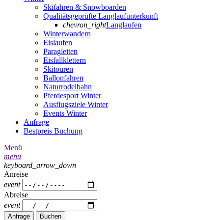
Skifahren & Snowboarden
Qualitätsgeprüfte Langlaufunterkunft
chevron_right
Langlaufen
Winterwandern
Eislaufen
Paragleiten
Eisfallklettern
Skitouren
Ballonfahren
Naturrodelbahn
Pferdesport Winter
Ausflugsziele Winter
Events Winter
Anfrage
Bestpreis Buchung
Menü
menu
keyboard_arrow_down
Anreise
event
Abreise
event
Anfrage
Buchen