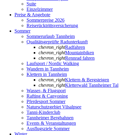
Suite
Einzelzimmer
Preise & Angebote
Sommerpreise 2026
Reiserücktrittsversicherung
Sommer
Sommerurlaub Tannheim
Qualitätsgeprüfte Radunterkunft
chevron_right
Radfahren
chevron_right
Mountainbiken
chevron_right
Rennrad fahren
Laufsport / Nordic Walking
Wandern in Tannheim
Klettern in Tannheim
chevron_right
Klettern & Bergsteigen
chevron_right
Kletterwald Tannheimer Tal
Wasser- & Flugsport
Rafting & Canyoning
Pferdesport Sommer
Naturschutzgebiet Vilsalpsee
Tanni-Kinderclub
Tannheimer Bergbahnen
Events & Veranstaltungen
Ausflugsziele Sommer
Winter