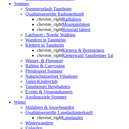
Sommer
Sommerurlaub Tannheim
Qualitätsgeprüfte Radunterkunft
chevron_right
Radfahren
chevron_right
Mountainbiken
chevron_right
Rennrad fahren
Laufsport / Nordic Walking
Wandern in Tannheim
Klettern in Tannheim
chevron_right
Klettern & Bergsteigen
chevron_right
Kletterwald Tannheimer Tal
Wasser- & Flugsport
Rafting & Canyoning
Pferdesport Sommer
Naturschutzgebiet Vilsalpsee
Tanni-Kinderclub
Tannheimer Bergbahnen
Events & Veranstaltungen
Ausflugsziele Sommer
Winter
Skifahren & Snowboarden
Qualitätsgeprüfte Langlaufunterkunft
chevron_right
Langlaufen
Winterwandern
Eislaufen