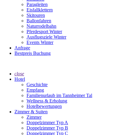
Paragleiten
Eisfallklettern
Skitouren
Ballonfahren
Naturrodelbahn
Pferdesport Winter
Ausflugsziele Winter
Events Winter
Anfrage
Bestpreis Buchung
close
Hotel
Geschichte
Empfang
Familienurlaub im Tannheimer Tal
Wellness & Erholung
Hotelbewertungen
Zimmer & Suiten
Zimmer
Doppelzimmer Typ A
Doppelzimmer Typ B
Doppelzimmer Typ C